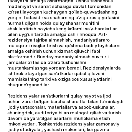
faoliyatni amalga oshirmoqda. Ushbu tashabbus
madaniyat va san'at sohasiga davlat tomonidan
ko'rsatilayotgan kuchaygan qo'llab-quvvatlashning
yorqin ifodasidir va shaharning o'ziga xos qiyofasini
hurmat qilgan holda qulay shahar muhitini
shakllantirish bo'yicha keng ko'lamli sa'y-harakatlar
bilan uyg'un tarzda amalga oshirilmoqda. Art-
rezidensiya tajriba almashish, madaniyatlararo
muloqotni rivojlantirish va qo'shma badiiy loyihalarni
amalga oshirish uchun xizmat qiluvchi faol
platformadir. Bunday madaniy almashinuv turli
jamoalar o'rtasida o'zaro tushunishni
mustahkamlashga yordam beradi. Rezidensiyalarda
ishtirok etayotgan san'atkorlar qabul qiluvchi
mamlakatning tarixi va o'ziga xos xususiyatlarini
chuqur o'rganadilar.
Rezidensiyalar san'atkоrlarni qulay hayot va ijod
uchun zarur bo'lgan barcha sharoitlar bilan ta'minlaydi:
ijodiy ustaxonalar, materiallar va asbob-uskunalar,
shuningdek, auditoriya bilan muloqot qilish va turish
davomida yaratilgan asarlarni muhokama etish
imkoniyatlari. Toshkentda rezidensiyalar zamonaviy
ijodiy studiyalar, yashash makonlari, ko'rgazma