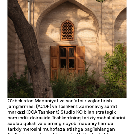
O'zbekiston Madaniyat va san‘atni rivojlantirish
jamg'armasi (ACDF) va Toshkent Zamonaviy san'at
markazi (CCA Tashkent) Studio KO bilan strategik
hamkorlik doirasida Toshkentning tarixiy mahallalarini
saqlab qolish va ularning noyob madaniy hamda
tarixiy merosini muhofaza etishga bag'ishlangan