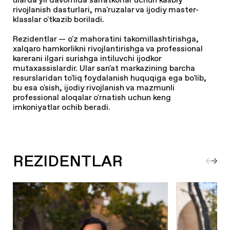
rivojlanish dasturlari, ma'ruzalar va ijodiy master-
klasslar o'tkazib boriladi.
Rezidentlar — o'z mahoratini takomillashtirishga,
xalqaro hamkorlikni rivojlantirishga va professional
karerani ilgari surishga intiluvchi ijodkor
mutaxassislardir. Ular san'at markazining barcha
resurslaridan to'liq foydalanish huquqiga ega bo'lib,
bu esa o'sish, ijodiy rivojlanish va mazmunli
professional aloqalar o'rnatish uchun keng
imkoniyatlar ochib beradi.
REZIDENTLAR