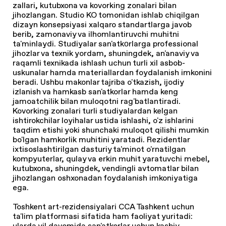
zallari, kutubxona va kovorking zonalari bilan
jihozlangan. Studio KO tomonidan ishlab chiqilgan
dizayn konsepsiyasi xalqaro standartlarga javob
berib, zamonaviy va ilhomlantiruvchi muhitni
ta'minlaydi. Studiyalar san'atkоrlarga professional
jihozlar va texnik yordam, shuningdek, an'anaviy va
raqamli texnikada ishlash uchun turli xil asbob-
uskunalar hamda materiallardan foydalanish imkonini
beradi. Ushbu makonlar tajriba o'tkazish, ijodiy
izlanish va hamkasb san'atkorlar hamda keng
jamoatchilik bilan muloqotni rag'batlantiradi.
Kovorking zonalari turli studiyalardan kelgan
ishtirokchilar loyihalar ustida ishlashi, o'z ishlarini
taqdim etishi yoki shunchaki muloqot qilishi mumkin
bo'lgan hamkorlik muhitini yaratadi. Rezidentlar
ixtisoslashtirilgan dasturiy ta'minot o'rnatilgan
kompyuterlar, qulay va erkin muhit yaratuvchi mebel,
kutubxona, shuningdek, vendingli avtomatlar bilan
jihozlangan oshxonadan foydalanish imkoniyatiga
ega.
Toshkent art-rezidensiyalari CCA Tashkent uchun
ta'lim platformasi sifatida ham faoliyat yuritadi:
ularda yil davomida san'atkorlar uchun kasbiy