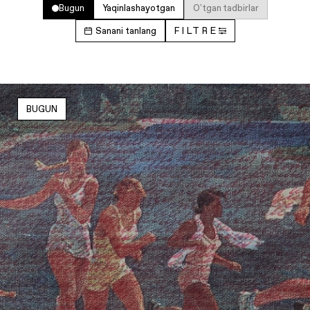
Bugun
Yaqinlashayotgan
O'tgan tadbirlar
Sanani tanlang
FILTRE
BUGUN