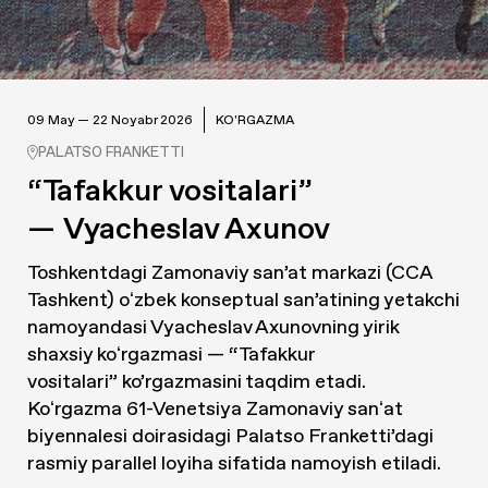
09 May — 22 Noyabr 2026
KO'RGAZMA
PALATSO FRANKETTI
“Tafakkur vositalari”
— Vyacheslav Axunov
Toshkentdagi Zamonaviy san’at markazi (CCA
Tashkent) oʻzbek konseptual san’atining yetakchi
namoyandasi Vyacheslav Axunovning yirik
shaxsiy koʻrgazmasi —
“Tafakkur
vositalari”
ko’rgazmasini taqdim etadi.
Koʻrgazma 61-Venetsiya Zamonaviy sanʻat
biyennalesi doirasidagi Palatso Franketti’dagi
rasmiy parallel loyiha sifatida namoyish etiladi.