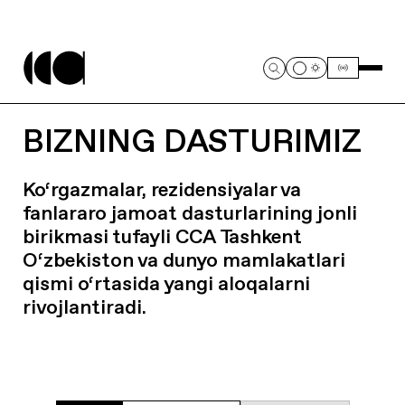
BIZNING DASTURIMIZ
Ko‘rgazmalar, rezidensiyalar va
fanlararo jamoat dasturlarining jonli
birikmasi tufayli CCA Tashkent
O‘zbekiston va dunyo mamlakatlari
qismi o‘rtasida yangi aloqalarni
rivojlantiradi.