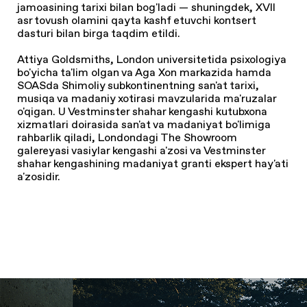
jamoasining tarixi bilan bog'ladi — shuningdek, XVII
asr tovush olamini qayta kashf etuvchi kontsert
dasturi bilan birga taqdim etildi.
Attiya Goldsmiths, London universitetida psixologiya
bo'yicha ta'lim olgan va Aga Xon markazida hamda
SOASda Shimoliy subkontinentning san'at tarixi,
musiqa va madaniy xotirasi mavzularida ma'ruzalar
o'qigan. U Vestminster shahar kengashi kutubxona
xizmatlari doirasida san'at va madaniyat bo'limiga
rahbarlik qiladi, Londondagi The Showroom
galereyasi vasiylar kengashi a'zosi va Vestminster
shahar kengashining madaniyat granti ekspert hay'ati
a'zosidir.