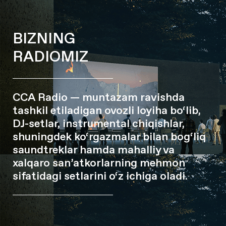
BIZNING
RADIOMIZ
CCA Radio — muntazam ravishda
tashkil etiladigan ovozli loyiha bo‘lib,
DJ-setlar, instrumental chiqishlar,
shuningdek ko‘rgazmalar bilan bog‘liq
saundtreklar hamda mahalliy va
xalqaro san’atkorlarning mehmon
sifatidagi setlarini o‘z ichiga oladi.