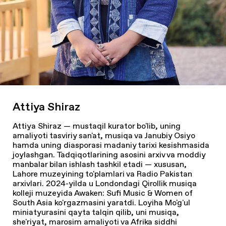
Attiya Shiraz
Attiya Shiraz — mustaqil kurator bo'lib, uning
amaliyoti tasviriy san'at, musiqa va Janubiy Osiyo
hamda uning diasporasi madaniy tarixi kesishmasida
joylashgan. Tadqiqotlarining asosini arxiv va moddiy
manbalar bilan ishlash tashkil etadi — xususan,
Lahore muzeyining to'plamlari va Radio Pakistan
arxivlari. 2024-yilda u Londondagi Qirollik musiqa
kolleji muzeyida
Awaken: Sufi Music & Women of
South Asia
ko'rgazmasini yaratdi. Loyiha Mo'g'ul
miniatyurasini qayta talqin qilib, uni musiqa,
she'riyat, marosim amaliyoti va Afrika siddhi