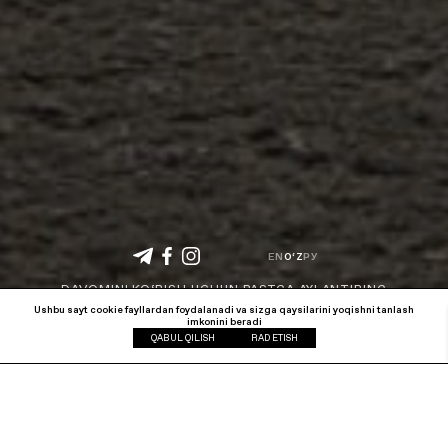
EN
O‘Z
РУ
DAVOMINI KO‘RISH UCHUN PASTGA AYLANTIRING
Ushbu sayt cookie fayllardan foydalanadi va sizga qaysilarini yoqishni tanlash
imkonini beradi
QABUL QILISH
RAD ETISH