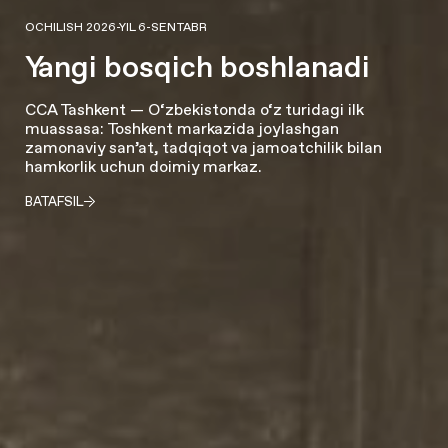
OCHILISH 2026-YIL 6-SENTABR
Yangi bosqich boshlanadi
CCA Tashkent — O‘zbekistonda o‘z turidagi ilk
muassasa: Toshkent markazida joylashgan
zamonaviy san’at, tadqiqot va jamoatchilik bilan
hamkorlik uchun doimiy markaz.
BATAFSIL