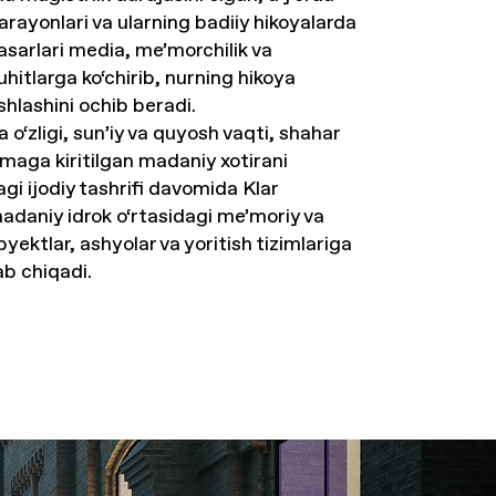
arayonlari va ularning badiiy hikoyalarda
 asarlari media, me’morchilik va
hitlarga ko‘chirib, nurning hikoya
ishlashini ochib beradi.
 o‘zligi, sun’iy va quyosh vaqti, shahar
lmaga kiritilgan madaniy xotirani
i ijodiy tashrifi davomida Klar
adaniy idrok o‘rtasidagi me’moriy va
byektlar, ashyolar va yoritish tizimlariga
ab chiqadi.