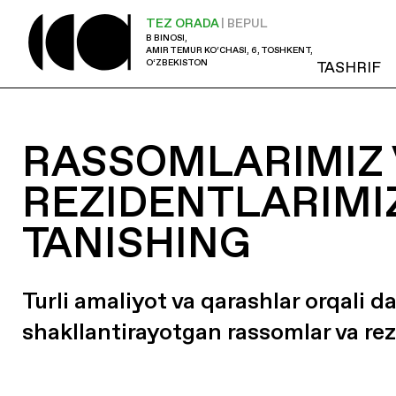
TEZ ORADA
| BEPUL
B BINOSI,
AMIR TEMUR KO‘CHASI, 6, TOSHKENT,
O‘ZBEKISTON
TASHRIF
RASSOMLARIMIZ 
REZIDENTLARIMI
TANISHING
Turli amaliyot va qarashlar orqali d
shakllantirayotgan rassomlar va rez