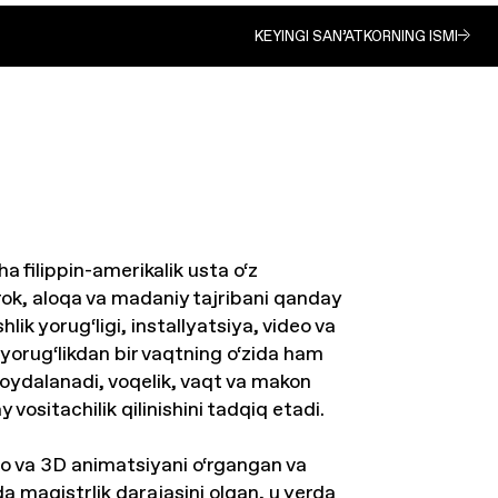
KEYINGI SAN’ATKORNING ISMI
a filippin-amerikalik usta o‘z
rok, aloqa va madaniy tajribani qanday
hlik yorug‘ligi, installyatsiya, video va
 yorug‘likdan bir vaqtning o‘zida ham
foydalanadi, voqelik, vaqt va makon
vositachilik qilinishini tadqiq etadi.
no va 3D animatsiyani o‘rgangan va
a magistrlik darajasini olgan, u yerda