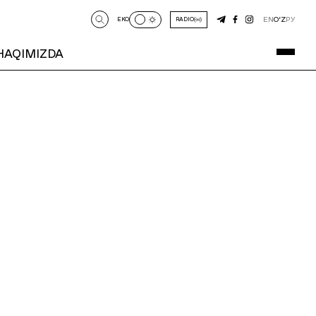
EN
O‘Z
РУ
EKO
RADIO
 HAQIMIZDA