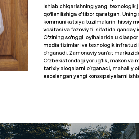
ishlab chiqarishning yangi texnologik j
qo‘llanilishiga e’tibor qaratgan. Uning
kommunikatsiya tuzilmalarini hissiy mu
vositasi va fazoviy til sifatida qanday 
O‘zining so‘nggi loyihalarida u diaspora
media tizimlari va texnologik infratuzi
o‘rganadi. Zamonaviy san'at markazidag
O‘zbekistondagi yorug‘lik, makon va m
tarixiy aloqalarni o‘rganadi, mahalliy o
asoslangan yangi konsepsiyalarni ishl