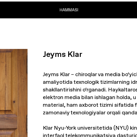
HAMMASI
Jeyms Klar
Jeyms Klar – chiroqlar va media bo‘yich
amaliyotida texnologik tizimlarning id
shakllantirishini o‘rganadi. Haykaltaros
elektron media bilan ishlagan holda, u
material, ham axborot tizimi sifatida 
zamonaviy texnologiyalar orqali qanday 
Klar Nyu-York universitetida (NYU) ki
interfaol telekommunikatsiya dasturid