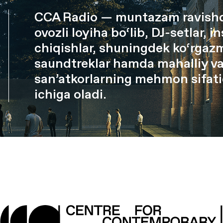
CCA Radio — muntazam ravishda
ovozli loyiha bo‘lib, DJ-setlar, 
chiqishlar, shuningdek ko‘rgazm
saundtreklar hamda mahalliy va
san’atkorlarning mehmon sifatid
ichiga oladi.