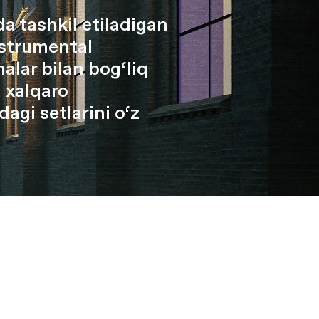
 tashkil etiladigan
instrumental
alar bilan bog‘liq
 xalqaro
agi setlarini o‘z