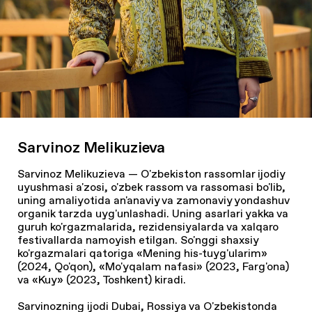
Sarvinoz Melikuzieva
Sarvinoz Melikuzieva — O'zbekiston rassomlar ijodiy
uyushmasi a'zosi, o'zbek rassom va rassomasi bo'lib,
uning amaliyotida an'anaviy va zamonaviy yondashuv
organik tarzda uyg'unlashadi. Uning asarlari yakka va
guruh ko'rgazmalarida, rezidensiyalarda va xalqaro
festivallarda namoyish etilgan. So'nggi shaxsiy
ko'rgazmalari qatoriga
«Mening his-tuyg'ularim»
(2024, Qo'qon),
«Mo'yqalam nafasi»
(2023, Farg'ona)
va
«Kuy»
(2023, Toshkent) kiradi.
Sarvinozning ijodi Dubai, Rossiya va O'zbekistonda