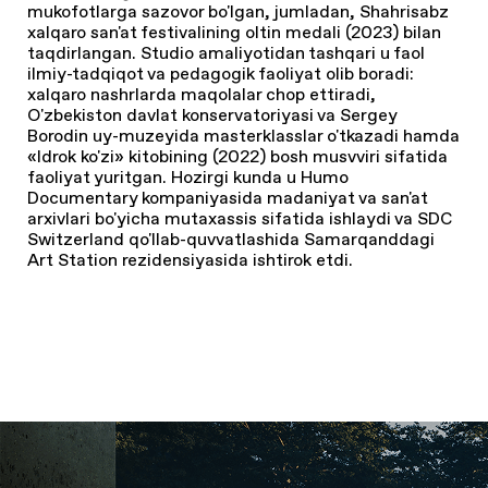
mukofotlarga sazovor bo'lgan, jumladan, Shahrisabz
xalqaro san'at festivalining oltin medali (2023) bilan
taqdirlangan. Studio amaliyotidan tashqari u faol
ilmiy-tadqiqot va pedagogik faoliyat olib boradi:
xalqaro nashrlarda maqolalar chop ettiradi,
O'zbekiston davlat konservatoriyasi va Sergey
Borodin uy-muzeyida masterklasslar o'tkazadi hamda
«Idrok ko'zi»
kitobining (2022) bosh musvviri sifatida
faoliyat yuritgan. Hozirgi kunda u Humo
Documentary kompaniyasida madaniyat va san'at
arxivlari bo'yicha mutaxassis sifatida ishlaydi va SDC
Switzerland qo'llab-quvvatlashida Samarqanddagi
Art Station rezidensiyasida ishtirok etdi.