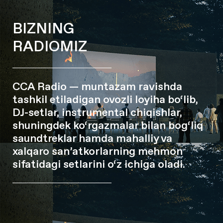
BIZNING
RADIOMIZ
CCA Radio — muntazam ravishda
tashkil etiladigan ovozli loyiha bo‘lib,
DJ-setlar, instrumental chiqishlar,
shuningdek ko‘rgazmalar bilan bog‘liq
saundtreklar hamda mahalliy va
xalqaro san’atkorlarning mehmon
sifatidagi setlarini o‘z ichiga oladi.