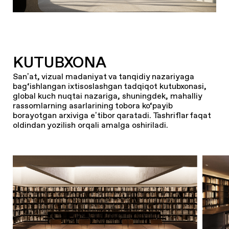
KUTUBXONA
Sanʼat, vizual madaniyat va tanqidiy nazariyaga
bag‘ishlangan ixtisoslashgan tadqiqot kutubxonasi,
global kuch nuqtai nazariga, shuningdek, mahalliy
rassomlarning asarlarining tobora ko‘payib
borayotgan arxiviga eʼtibor qaratadi. Tashriflar faqat
oldindan yozilish orqali amalga oshiriladi.