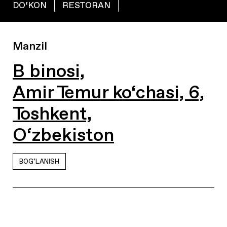
DO‘KON
RESTORAN
Manzil
B binosi,
Amir Temur ko‘chasi, 6,
Toshkent,
O‘zbekiston
BOG‘LANISH