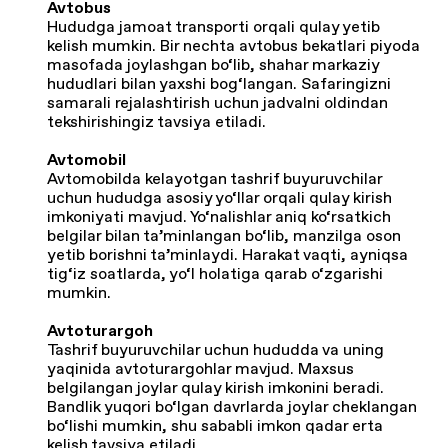
Avtobus
Hududga jamoat transporti orqali qulay yetib
kelish mumkin. Bir nechta avtobus bekatlari piyoda
masofada joylashgan bo‘lib, shahar markaziy
hududlari bilan yaxshi bog‘langan. Safaringizni
samarali rejalashtirish uchun jadvalni oldindan
tekshirishingiz tavsiya etiladi.
Avtomobil
Avtomobilda kelayotgan tashrif buyuruvchilar
uchun hududga asosiy yo‘llar orqali qulay kirish
imkoniyati mavjud. Yo‘nalishlar aniq ko‘rsatkich
belgilar bilan ta’minlangan bo‘lib, manzilga oson
yetib borishni ta’minlaydi. Harakat vaqti, ayniqsa
tig‘iz soatlarda, yo‘l holatiga qarab o‘zgarishi
mumkin.
Avtoturargoh
Tashrif buyuruvchilar uchun hududda va uning
yaqinida avtoturargohlar mavjud. Maxsus
belgilangan joylar qulay kirish imkonini beradi.
Bandlik yuqori bo‘lgan davrlarda joylar cheklangan
bo‘lishi mumkin, shu sababli imkon qadar erta
kelish tavsiya etiladi.