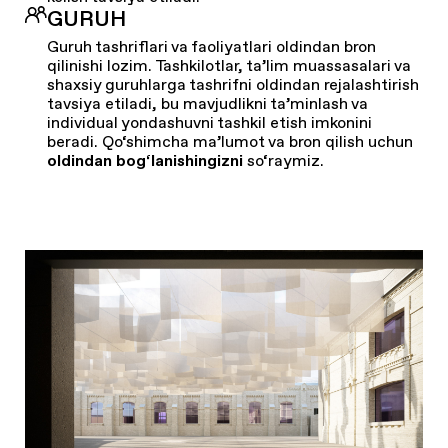
GURUH
Guruh tashriflari va faoliyatlari oldindan bron
qilinishi lozim. Tashkilotlar, ta’lim muassasalari va
shaxsiy guruhlarga tashrifni oldindan rejalashtirish
tavsiya etiladi, bu mavjudlikni ta’minlash va
individual yondashuvni tashkil etish imkonini
beradi. Qo‘shimcha ma’lumot va bron qilish uchun
oldindan bog‘lanishingizni
so‘raymiz.