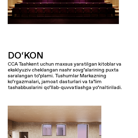
DO‘KON
CCA Tashkent uchun maxsus yaratilgan kitoblar va
eksklyuziv cheklangan nashr sovg‘alarining puxta
saralangan to‘plami. Tushumlar Markazning
ko‘rgazmalari, jamoat dasturlari va ta’lim
tashabbuslarini qo‘llab-quvvatlashga yo‘naltiriladi.