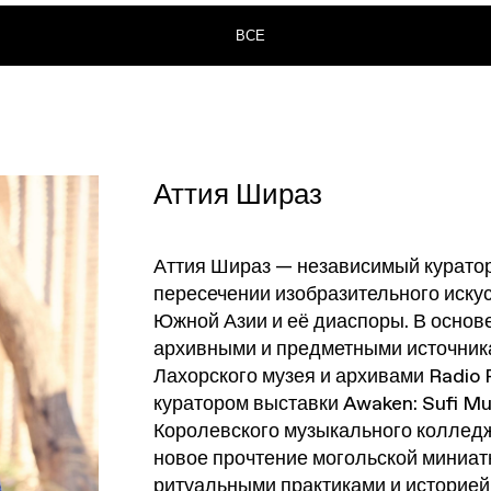
ВСЕ
Аттия Шираз
Аттия Шираз — независимый куратор,
пересечении изобразительного искус
Южной Азии и её диаспоры. В основ
архивными и предметными источника
Лахорского музея и архивами Radio 
куратором выставки
Awaken: Sufi Mu
Королевского музыкального коллед
новое прочтение могольской миниатю
ритуальными практиками и историе