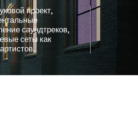
уковой проект,
ентальные
ление саундтреков,
тевые сеты как
артистов.