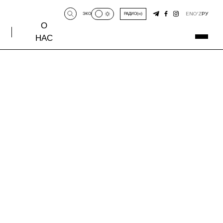
EN
O‘Z
РУ
ЭКО
РАДИО
О
НАС