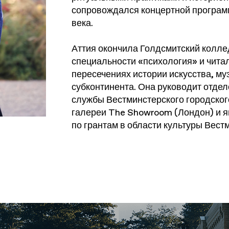
сопровождался концертной программ
века.
Аттия окончила Голдсмитский колле
специальности «психология» и читал
пересечениях истории искусства, му
субконтинента. Она руководит отдел
службы Вестминстерского городского
галереи The Showroom (Лондон) и я
по грантам в области культуры Вест