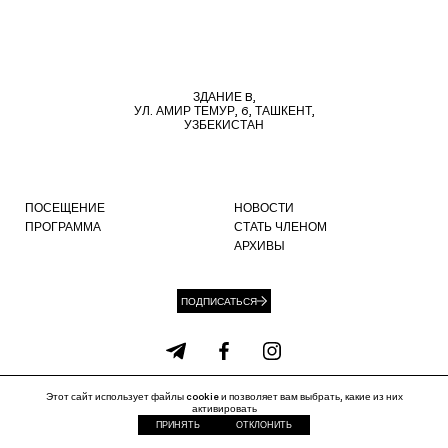
ЗДАНИЕ B,
УЛ. АМИР ТЕМУР, 6, ТАШКЕНТ,
УЗБЕКИСТАН
ПОСЕЩЕНИЕ
НОВОСТИ
ПРОГРАММА
СТАТЬ ЧЛЕНОМ
АРХИВЫ
ПОДПИСАТЬСЯ
Этот сайт использует файлы cookie и позволяет вам выбрать, какие из них
info@ccat.uz
+99871 207 40 80
активировать
Политика файлов cookie
Политика конфиденциальности
ПРИНЯТЬ
ОТКЛОНИТЬ