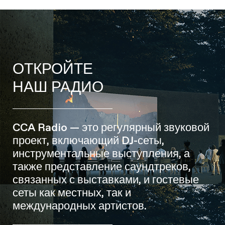
ОТКРОЙТЕ
НАШ РАДИО
CCA Radio — это регулярный звуковой
проект, включающий DJ-сеты,
инструментальные выступления, а
также представление саундтреков,
связанных с выставками, и гостевые
сеты как местных, так и
международных артистов.