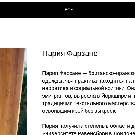
ВСЕ
Пария Фарзане
Пария Фарзане — британско-ирански
одежды, чья практика находится на 
нарратива и социальной критики. Он
эмигрантов, выросла в Йоркшире и 
традициями текстильного мастерства
освоившим крой без выкроек.
Пария получила степень в области 
Университете Равенсборн в Лондоне 