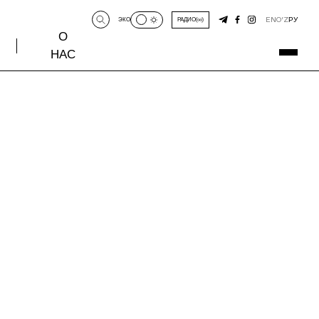
EN
O‘Z
РУ
ЭКО
РАДИО
О
НАС