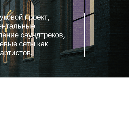
уковой проект,
ентальные
ление саундтреков,
тевые сеты как
артистов.