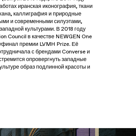
аботах иранская иконография, ткани
хана, каллиграфия и природные
ыми и современными силуэтами,
западной культурами. В 2018 году
hion Council в качестве NEWGEN One
луфинал премии LVMH Prize. Её
отрудничала с брендами Converse и
 стремится опровергнуть западные
культуре образ подлинной красоты и