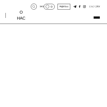
EN
O‘Z
РУ
ЭКО
РАДИО
О
НАС