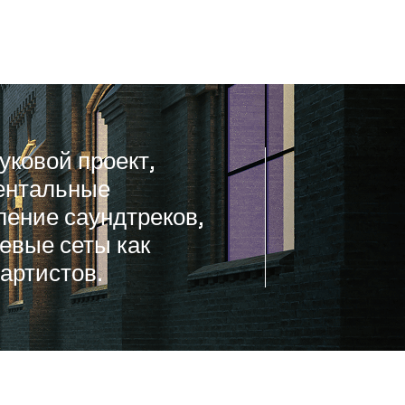
уковой проект,
ентальные
ление саундтреков,
тевые сеты как
артистов.