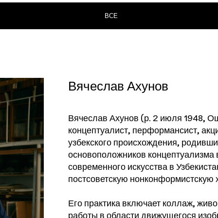
ВСЕ
Вячеслав Ахунов
Вячеслав Ахунов (р. 2 июля 1948, О
концептуалист, перформансист, акци
узбекского происхождения, родивши
основоположников концептуализма в
современного искусства в Узбекиста
постсоветскую нонконформистскую 
Его практика включает коллаж, жив
работы в области движущегося изоб