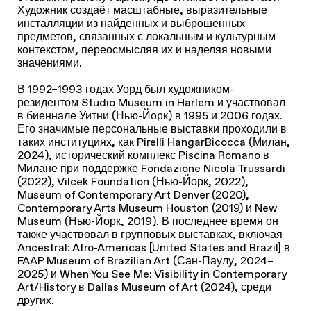
Художник создаёт масштабные, выразительные
инсталляции из найденных и выброшенных
предметов, связанных с локальным и культурным
контекстом, переосмысляя их и наделяя новыми
значениями.
В 1992–1993 годах Уорд был художником-
резидентом Studio Museum in Harlem и участвовал
в биеннале Уитни (Нью-Йорк) в 1995 и 2006 годах.
Его значимые персональные выставки проходили в
таких институциях, как Pirelli HangarBicocca (Милан,
2024), исторический комплекс Piscina Romano в
Милане при поддержке Fondazione Nicola Trussardi
(2022), Vilcek Foundation (Нью-Йорк, 2022),
Museum of Contemporary Art Denver (2020),
Contemporary Arts Museum Houston (2019) и New
Museum (Нью-Йорк, 2019). В последнее время он
также участвовал в групповых выставках, включая
Ancestral: Afro-Americas [United States and Brazil] в
FAAP Museum of Brazilian Art (Сан-Паулу, 2024–
2025) и When You See Me: Visibility in Contemporary
Art/History в Dallas Museum of Art (2024), среди
других.