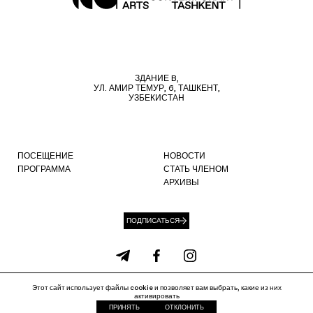
ЗДАНИЕ B,
УЛ. АМИР ТЕМУР, 6, ТАШКЕНТ,
УЗБЕКИСТАН
ПОСЕЩЕНИЕ
НОВОСТИ
ПРОГРАММА
СТАТЬ ЧЛЕНОМ
АРХИВЫ
ПОДПИСАТЬСЯ
Этот сайт использует файлы cookie и позволяет вам выбрать, какие из них
info@ccat.uz
+99871 207 40 80
активировать
Политика файлов cookie
Политика конфиденциальности
ПРИНЯТЬ
ОТКЛОНИТЬ