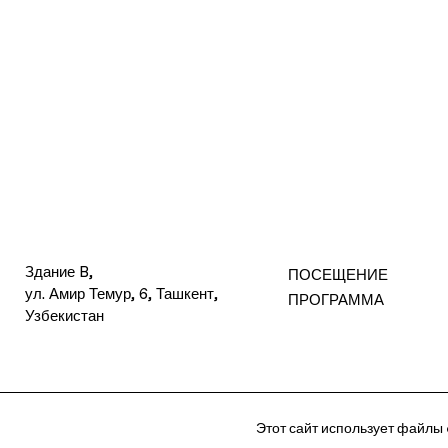
Здание B,
ПОСЕЩЕНИЕ
ул. Амир Темур, 6, Ташкент,
ПРОГРАММА
Узбекистан
Политика
Политика
info@ccat.uz
+99871 
файлов cookie
конфиденциальности
Этот сайт использует файлы 