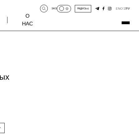
EN
O‘Z
РУ
ЭКО
РАДИО
О
НАС
ных
у