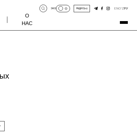
EN
O‘Z
РУ
ЭКО
РАДИО
О
НАС
ных
у