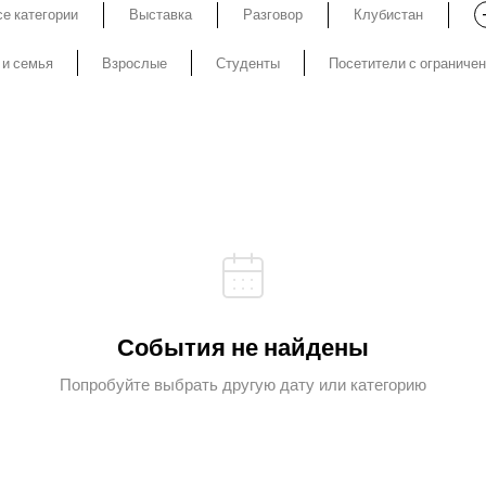
е категории
Выставка
Разговор
Клубистан
 и семья
Взрослые
Студенты
Посетители с ограниче
События не найдены
Попробуйте выбрать другую дату или категорию