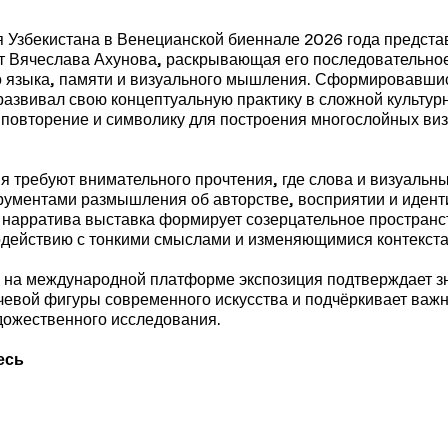
я Узбекистана в Венецианской биеннале 2026 года предста
т Вячеслава Ахунова, раскрывающая его последовательно
 языка, памяти и визуального мышления. Сформировавшис
развивал свою концептуальную практику в сложной культур
, повторение и символику для построения многослойных ви
я требуют внимательного прочтения, где слова и визуальн
рументами размышления об авторстве, восприятии и идент
нарратива выставка формирует созерцательное пространс
одействию с тонкими смыслами и изменяющимися контекст
 на международной платформе экспозиция подтверждает з
чевой фигуры современного искусства и подчёркивает важн
дожественного исследования.
есь