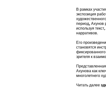
В рамках участи
экспозиция рабо
художественного
период, Ахунов 
используя текст
нарративов.
Его произведени
становятся инст
фиксированного 
зрителя к взаим
Представленная
Ахунова как клю
многолетнего ху
Читать далее
зд