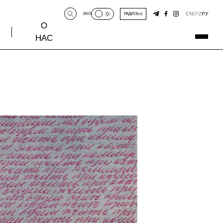
EN
O‘Z
РУ
ЭКО
РАДИО
О
НАС