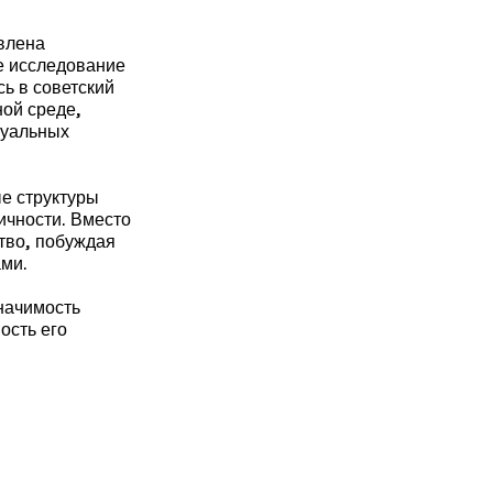
влена
е исследование
ь в советский
ной среде,
зуальных
ые структуры
ичности. Вместо
тво, побуждая
ами.
начимость
ость его