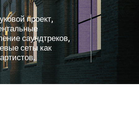
уковой проект,
ентальные
ление саундтреков,
тевые сеты как
артистов.