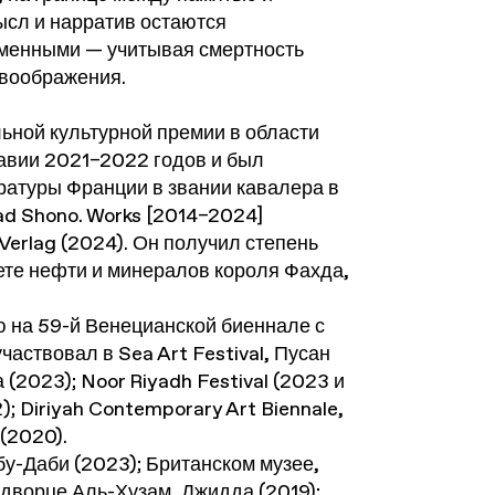
сл и нарратив остаются
еменными — учитывая смертность
 воображения.
ной культурной премии в области
авии 2021–2022 годов и был
ратуры Франции в звании кавалера в
d Shono. Works [2014–2024]
Verlag (2024). Он получил степень
ете нефти и минералов короля Фахда,
 на 59-й Венецианской биеннале с
частвовал в Sea Art Festival, Пусан
а (2023); Noor Riyadh Festival (2023 и
; Diriyah Contemporary Art Biennale,
 (2020).
у-Даби (2023); Британском музее,
 дворце Аль-Хузам, Джидда (2019);