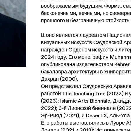
воображаемым будущим. Форма, смы
бесконечными, вечными, но своевр
прошлого и безграничную стойкость
Шоно является лауреатом Националь
визуальных искусств Саудовской Ар
награжден Орденом искусств и лите
2024 году. Его монография
Muhanna
опубликована издательством Kehrer 
бакалавра архитектуры в Университ
Дахран (2000).
Он представлял Саудовскую Аравию
работой
The Teaching Tree
(2022) и у
(2023); Islamic Arts Biennale, Джидд
2022); 6-й Лионской биеннале (2022)
Эр-Рияд (2021); и Desert X, Аль-Ула
Его работы выставлялись в Лувре Аб
Лондон (2021 и 2018); Историческом