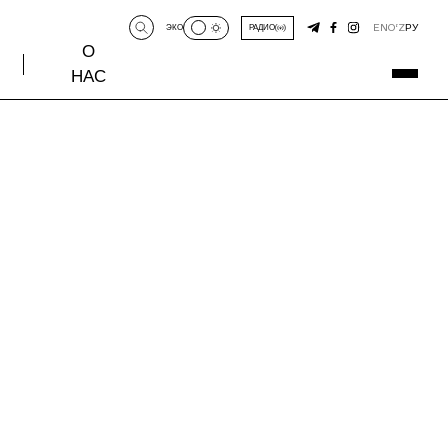
EN
O‘Z
РУ
ЭКО
РАДИО
О
НАС