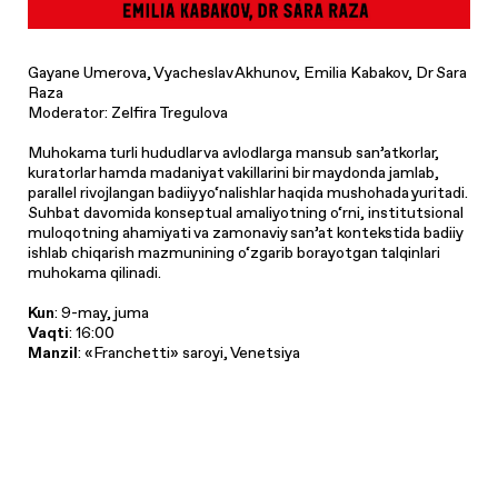
Gayane Umerova, Vyacheslav Akhunov, Emilia Kabakov, Dr Sara
Raza
Moderator: Zelfira Tregulova
Muhokama turli hududlar va avlodlarga mansub san’atkorlar,
kuratorlar hamda madaniyat vakillarini bir maydonda jamlab,
parallel rivojlangan badiiy yo‘nalishlar haqida mushohada yuritadi.
Suhbat davomida konseptual amaliyotning o‘rni, institutsional
muloqotning ahamiyati va zamonaviy san’at kontekstida badiiy
ishlab chiqarish mazmunining o‘zgarib borayotgan talqinlari
muhokama qilinadi.
Kun
: 9-may, juma
Vaqti
: 16:00
Manzil
: «Franchetti» saroyi, Venetsiya