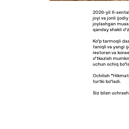
2026-yil 6-sent
joyi va jonli ijod
joylashgan muass
qanday shakli o‘
Ko‘p tarmoqli das
taniqli va yangi 
restoran va kons
o‘tkazish mumkin 
uchun ochiq bo‘la
Ochilish “Hikmat
turtki bo‘ladi.
Siz bilan uchrashi