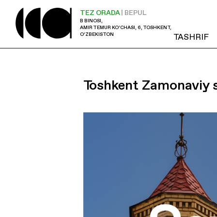
TEZ ORADA
| BEPUL
B BINOSI,
AMIR TEMUR KO‘CHASI, 6, TOSHKENT,
O‘ZBEKISTON
TASHRIF
Toshkent Zamonaviy s