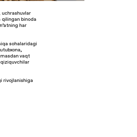
 uchrashuvlar
ya qilingan binoda
n’atning har
siqa sohalaridagi
 kutubxona,
hilmasdan vaqt
qiziquvchilar
 rivojlanishiga