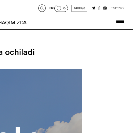
EN
O‘Z
РУ
EKO
RADIO
 HAQIMIZDA
 ochiladi