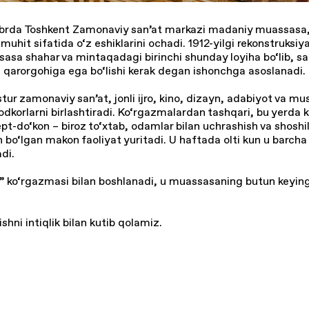
abrda Toshkent Zamonaviy san’at markazi madaniy muassasa,
iy muhit sifatida o‘z eshiklarini ochadi. 1912-yilgi rekonstruksi
asa shahar va mintaqadagi birinchi shunday loyiha bo‘lib, sa
z qarorgohiga ega bo‘lishi kerak degan ishonchga asoslanadi.
tur zamonaviy san’at, jonli ijro, kino, dizayn, adabiyot va mu
ijodkorlarni birlashtiradi. Ko‘rgazmalardan tashqari, bu yerda
ept-do‘kon – biroz to‘xtab, odamlar bilan uchrashish va shos
bo‘lgan makon faoliyat yuritadi. U haftada olti kun u barcha 
di.
” ko‘rgazmasi bilan boshlanadi, u muassasaning butun keyingi
shni intiqlik bilan kutib qolamiz.