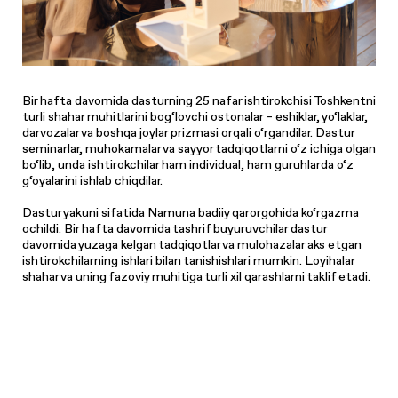
Bir hafta davomida dasturning 25 nafar ishtirokchisi Toshkentni
turli shahar muhitlarini bog‘lovchi ostonalar – eshiklar, yo‘laklar,
darvozalar va boshqa joylar prizmasi orqali o‘rgandilar. Dastur
seminarlar, muhokamalar va sayyor tadqiqotlarni o‘z ichiga olgan
bo‘lib, unda ishtirokchilar ham individual, ham guruhlarda o‘z
g‘oyalarini ishlab chiqdilar.
Dastur yakuni sifatida Namuna badiiy qarorgohida ko‘rgazma
ochildi. Bir hafta davomida tashrif buyuruvchilar dastur
davomida yuzaga kelgan tadqiqotlar va mulohazalar aks etgan
ishtirokchilarning ishlari bilan tanishishlari mumkin. Loyihalar
shahar va uning fazoviy muhitiga turli xil qarashlarni taklif etadi.