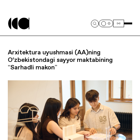
Arxitektura uyushmasi (AA)ning
O‘zbekistondagi sayyor maktabining
ʻʻSarhadli makonʼʼ