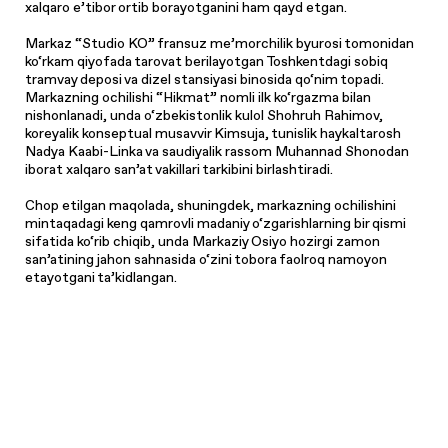
xalqaro e’tibor ortib borayotganini ham qayd etgan.
Markaz “Studio KO” fransuz me’morchilik byurosi tomonidan
ko‘rkam qiyofada tarovat berilayotgan Toshkentdagi sobiq
tramvay deposi va dizel stansiyasi binosida qo‘nim topadi.
Markazning ochilishi “Hikmat” nomli ilk ko‘rgazma bilan
nishonlanadi, unda o‘zbekistonlik kulol Shohruh Rahimov,
koreyalik konseptual musavvir Kimsuja, tunislik haykaltarosh
Nadya Kaabi-Linka va saudiyalik rassom Muhannad Shonodan
iborat xalqaro san’at vakillari tarkibini birlashtiradi.
Chop etilgan maqolada, shuningdek, markazning ochilishini
mintaqadagi keng qamrovli madaniy o‘zgarishlarning bir qismi
sifatida ko‘rib chiqib, unda Markaziy Osiyo hozirgi zamon
san’atining jahon sahnasida o‘zini tobora faolroq namoyon
etayotgani ta’kidlangan.