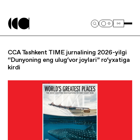
CCA Tashkent TIME jurnalining 2026-yilgi
“Dunyoning eng ulug‘vor joylari” ro‘yxatiga
kirdi