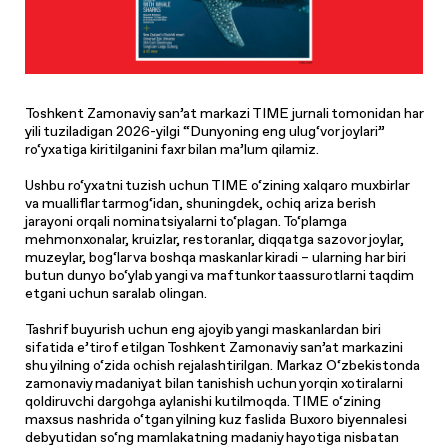
Toshkent Zamonaviy san’at markazi TIME jurnali tomonidan har
yili tuziladigan 2026-yilgi “Dunyoning eng ulug‘vor joylari”
ro‘yxatiga kiritilganini faxr bilan ma’lum qilamiz.
Ushbu ro‘yxatni tuzish uchun TIME o‘zining xalqaro muxbirlar
va mualliflar tarmog‘idan, shuningdek, ochiq ariza berish
jarayoni orqali nominatsiyalarni to‘plagan. To‘plamga
mehmonxonalar, kruizlar, restoranlar, diqqatga sazovor joylar,
muzeylar, bog‘lar va boshqa maskanlar kiradi – ularning har biri
butun dunyo bo‘ylab yangi va maftunkor taassurotlarni taqdim
etgani uchun saralab olingan.
Tashrif buyurish uchun eng ajoyib yangi maskanlardan biri
sifatida e’tirof etilgan Toshkent Zamonaviy san’at markazini
shu yilning o‘zida ochish rejalashtirilgan. Markaz O‘zbekistonda
zamonaviy madaniyat bilan tanishish uchun yorqin xotiralarni
qoldiruvchi dargohga aylanishi kutilmoqda. TIME o‘zining
maxsus nashrida o‘tgan yilning kuz faslida Buxoro biyennalesi
debyutidan so‘ng mamlakatning madaniy hayotiga nisbatan