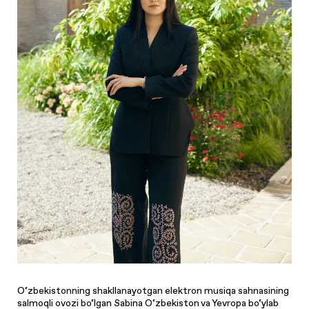
O‘zbekistonning shakllanayotgan elektron musiqa sahnasining
salmoqli ovozi bo‘lgan Sabina O‘zbekiston va Yevropa bo‘ylab