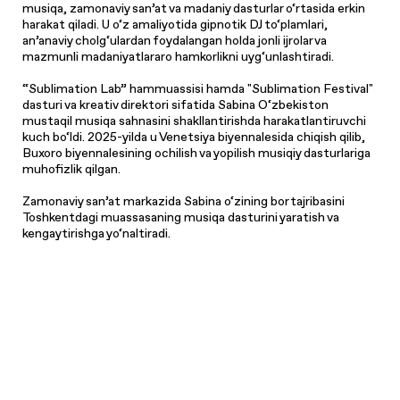
musiqa, zamonaviy san’at va madaniy dasturlar o‘rtasida erkin
harakat qiladi. U o‘z amaliyotida gipnotik DJ to‘plamlari,
an’anaviy cholg‘ulardan foydalangan holda jonli ijrolar va
mazmunli madaniyatlararo hamkorlikni uyg‘unlashtiradi.
“Sublimation Lab” hammuassisi hamda "Sublimation Festival"
dasturi va kreativ direktori sifatida Sabina O‘zbekiston
mustaqil musiqa sahnasini shakllantirishda harakatlantiruvchi
kuch bo‘ldi. 2025-yilda u Venetsiya biyennalesida chiqish qilib,
Buxoro biyennalesining ochilish va yopilish musiqiy dasturlariga
muhofizlik qilgan.
Zamonaviy san’at markazida Sabina o‘zining bor tajribasini
Toshkentdagi muassasaning musiqa dasturini yaratish va
kengaytirishga yo‘naltiradi.